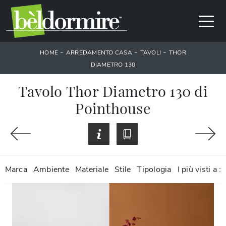
-
-
-
HOME
ARREDAMENTO CASA
TAVOLI
THOR
DIAMETRO 130
Tavolo Thor Diametro 130 di
Pointhouse
Marca
Ambiente
Materiale
Stile
Tipologia
I più visti a :