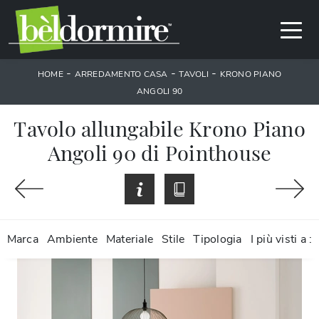
-
-
-
HOME
ARREDAMENTO CASA
TAVOLI
KRONO PIANO
ANGOLI 90
Tavolo allungabile Krono Piano
Angoli 90 di Pointhouse
Marca
Ambiente
Materiale
Stile
Tipologia
I più visti a :