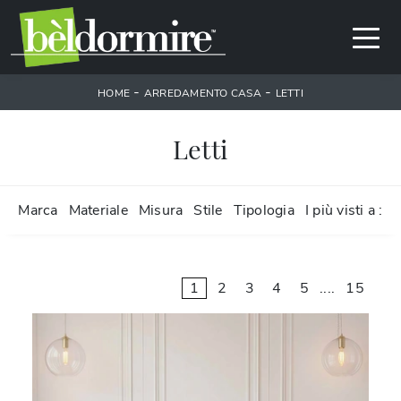
-
-
HOME
ARREDAMENTO CASA
LETTI
Letti
Marca
Materiale
Misura
Stile
Tipologia
I più visti a :
1
2
3
4
5
....
15