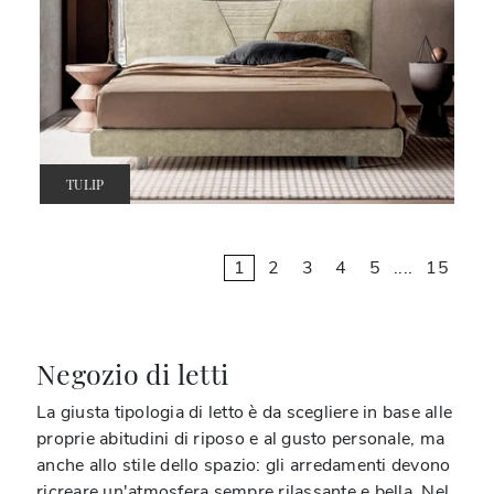
TULIP
1
2
3
4
5
....
15
Negozio di letti
La giusta tipologia di letto è da scegliere in base alle
proprie abitudini di riposo e al gusto personale, ma
anche allo stile dello spazio: gli arredamenti devono
ricreare un'atmosfera sempre rilassante e bella. Nel