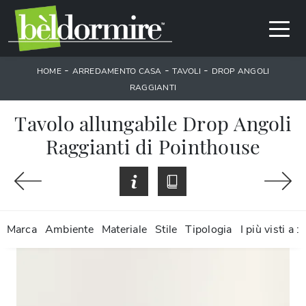
-
-
-
HOME
ARREDAMENTO CASA
TAVOLI
DROP ANGOLI
RAGGIANTI
Tavolo allungabile Drop Angoli
Raggianti di Pointhouse
Marca
Ambiente
Materiale
Stile
Tipologia
I più visti a :