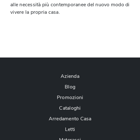
alle necessità più contemporanee del nuovo modo di
vivere la propria casa.
Azienda
Blog
Promozioni
Cataloghi
Arredamento Casa
Letti
Materassi