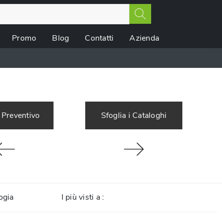
Promo
Blog
Contatti
Azienda
 Preventivo
Sfoglia i Cataloghi
ogia
I più visti a :