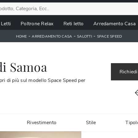
Letti
Poltrone Relax
Reti letto
Arredamento Casa
-
-
-
HOME
ARREDAMENTO CASA
SALOTTI
SPACE SPEED
di Samoa
Richiedi
opri di più sul modello Space Speed per
Rivestimento
Stile
Tipol