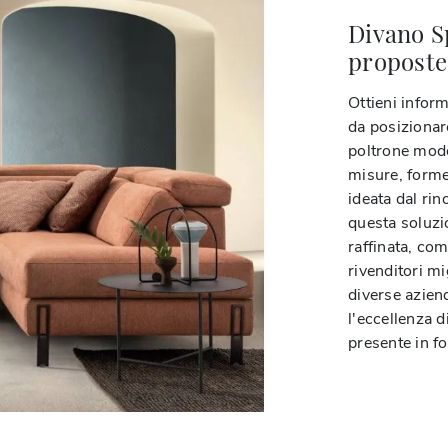
Divano S
proposte 
Ottieni inform
da posizionar
poltrone mode
misure, forme
ideata dal ri
questa soluzi
raffinata, com
rivenditori mi
diverse aziend
l'eccellenza d
presente in fo