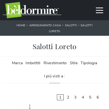
-
-
-
HOME
ARREDAMENTO CASA
SALOTTI
SALOTTI
LORETO
Salotti Loreto
Marca
Imbottiti
Rivestimento
Stile
Tipologia
I più visti a :
1
2
3
4
5
6