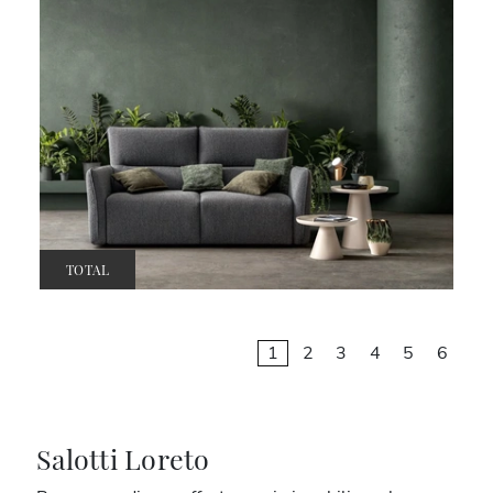
TOTAL
1
2
3
4
5
6
Salotti Loreto