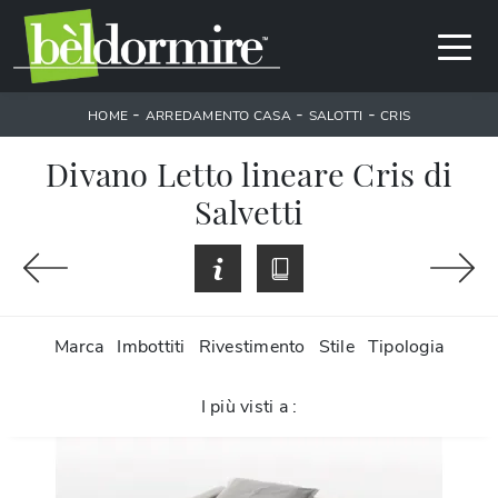
-
-
-
HOME
ARREDAMENTO CASA
SALOTTI
CRIS
Divano Letto lineare Cris di
Salvetti
Marca
Imbottiti
Rivestimento
Stile
Tipologia
I più visti a :