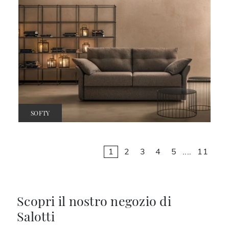
SOFTY
1
2
3
4
5
....
11
Scopri il nostro negozio di
Salotti