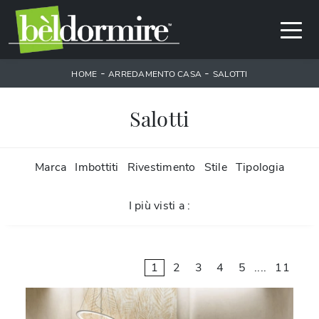
-
-
HOME
ARREDAMENTO CASA
SALOTTI
Salotti
Marca
Imbottiti
Rivestimento
Stile
Tipologia
I più visti a :
1
2
3
4
5
....
11