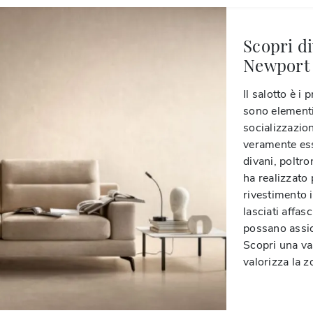
Scopri di
Newport S
Il salotto è i
sono elementi
socializzazion
veramente ess
divani, poltro
ha realizzato 
rivestimento 
lasciati affas
possano assicu
Scopri una va
valorizza la 