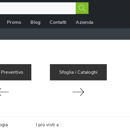
Promo
Blog
Contatti
Azienda
 Preventivo
Sfoglia i Cataloghi
ogia
I più visti a :