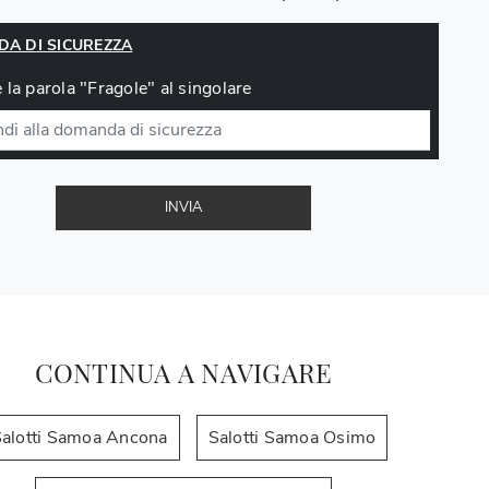
A DI SICUREZZA
 la parola "Fragole" al singolare
INVIA
CONTINUA A NAVIGARE
alotti Samoa Ancona
Salotti Samoa Osimo