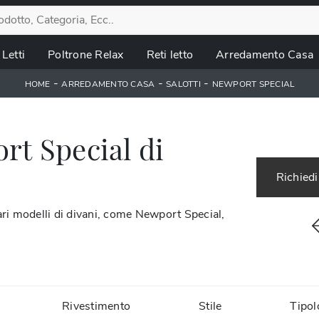
Letti
Poltrone Relax
Reti letto
Arredamento Casa
-
-
-
HOME
ARREDAMENTO CASA
SALOTTI
NEWPORT SPECIAL
rt Special di
Richiedi
ari modelli di divani, come Newport Special,
Rivestimento
Stile
Tipol