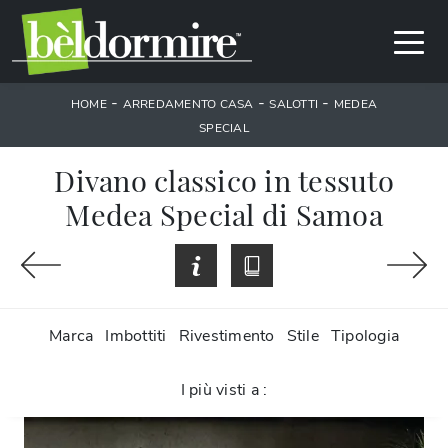
-
-
-
HOME
ARREDAMENTO CASA
SALOTTI
MEDEA
SPECIAL
Divano classico in tessuto
Medea Special di Samoa
Marca
Imbottiti
Rivestimento
Stile
Tipologia
I più visti a :