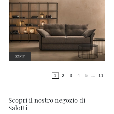
SOFTY
1
2
3
4
5
....
11
Scopri il nostro negozio di
Salotti