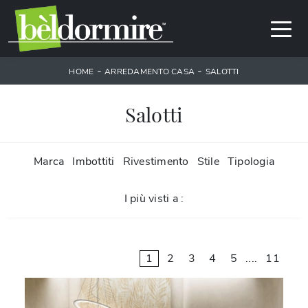
-
-
HOME
ARREDAMENTO CASA
SALOTTI
Salotti
Marca
Imbottiti
Rivestimento
Stile
Tipologia
I più visti a :
1
2
3
4
5
....
11