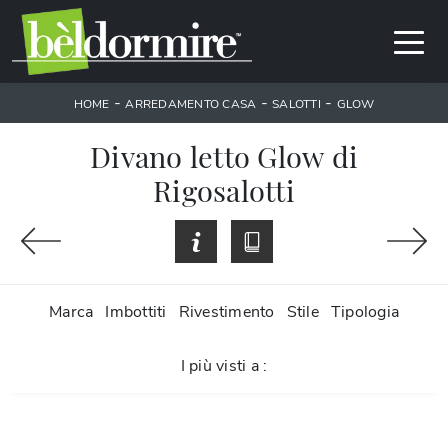
-
-
-
HOME
ARREDAMENTO CASA
SALOTTI
GLOW
Divano letto Glow di
Rigosalotti
Marca
Imbottiti
Rivestimento
Stile
Tipologia
I più visti a :