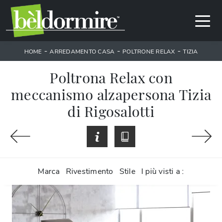
-
-
-
HOME
ARREDAMENTO CASA
POLTRONE RELAX
TIZIA
Poltrona Relax con
meccanismo alzapersona Tizia
di Rigosalotti
Marca
Rivestimento
Stile
I più visti a :