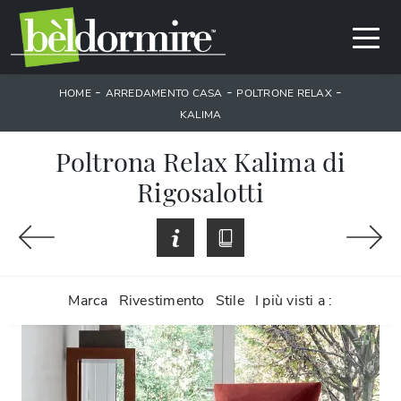
-
-
-
HOME
ARREDAMENTO CASA
POLTRONE RELAX
KALIMA
Poltrona Relax Kalima di
Rigosalotti
Marca
Rivestimento
Stile
I più visti a :