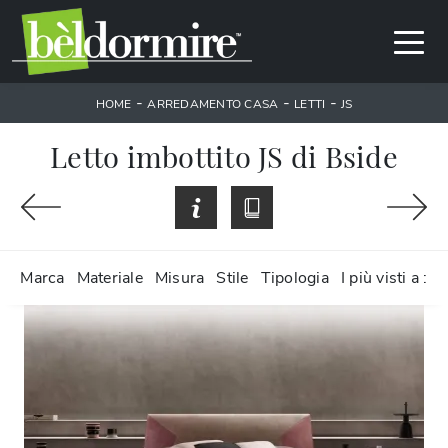
-
-
-
HOME
ARREDAMENTO CASA
LETTI
JS
Letto imbottito JS di Bside
Marca
Materiale
Misura
Stile
Tipologia
I più visti a :