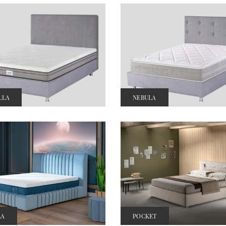
LLA
NEBULA
LA
POCKET