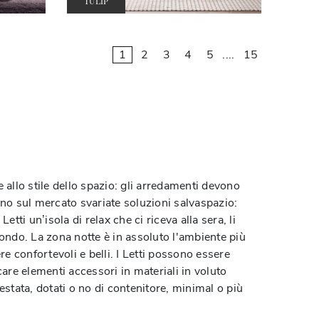
TULIP
1
2
3
4
5
....
15
e allo stile dello spazio: gli arredamenti devono
ano sul mercato svariate soluzioni salvaspazio:
etti un’isola di relax che ci riceva alla sera, li
fondo. La zona notte è in assoluto l'ambiente più
ere confortevoli e belli. I Letti possono essere
re elementi accessori in materiali in voluto
testata, dotati o no di contenitore, minimal o più