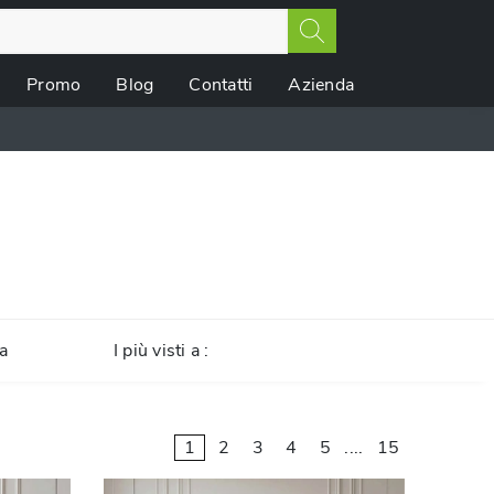
Promo
Blog
Contatti
Azienda
a
I più visti a :
1
2
3
4
5
....
15