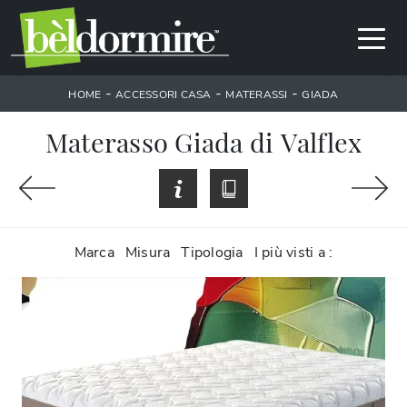
-
-
-
HOME
ACCESSORI CASA
MATERASSI
GIADA
Materasso Giada di Valflex
Marca
Misura
Tipologia
I più visti a :