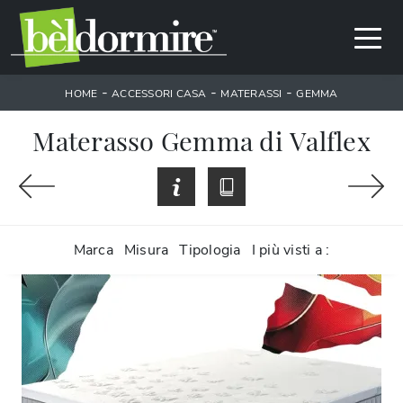
-
-
-
HOME
ACCESSORI CASA
MATERASSI
GEMMA
Materasso Gemma di Valflex
Marca
Misura
Tipologia
I più visti a :