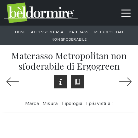
-
-
-
HOME
ACCESSORI CASA
MATERASSI
METROPOLITAN
NON SFODERABILE
Materasso Metropolitan non
sfoderabile di Ergogreen
Marca
Misura
Tipologia
I più visti a :