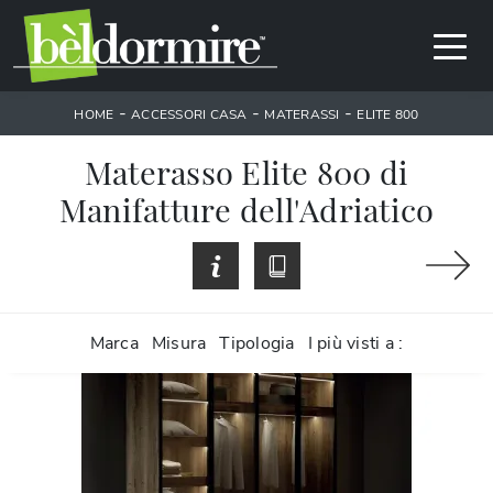
-
-
-
HOME
ACCESSORI CASA
MATERASSI
ELITE 800
Materasso Elite 800 di
Manifatture dell'Adriatico
Marca
Misura
Tipologia
I più visti a :