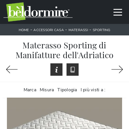
-
-
-
HOME
ACCESSORI CASA
MATERASSI
SPORTING
Materasso Sporting di
Manifatture dell'Adriatico
Marca
Misura
Tipologia
I più visti a :