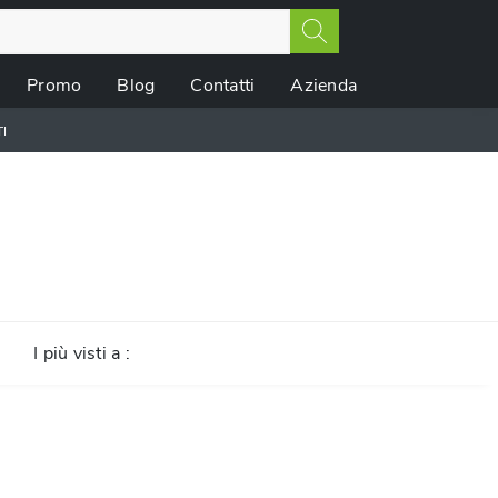
Promo
Blog
Contatti
Azienda
I
I più visti a :