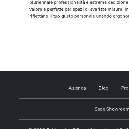
pluriennale professionalità e estrema dedizione t
valore e perfette per spazi di svariate misure. In
riflettano il tuo gusto personale unendo ergono
Azienda
Blog
Pro
Sede Showroom: