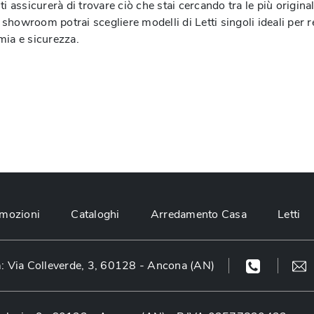
i assicurerà di trovare ciò che stai cercando tra le più original
 showroom potrai scegliere modelli di Letti singoli ideali per re
mia e sicurezza.
mozioni
Cataloghi
Arredamento Casa
Letti
 Via Colleverde, 3, 60128 - Ancona (AN)