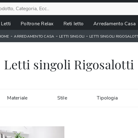
Letti
Poltrone Relax
Reti letto
Arredamento Casa
-
-
-
HOME
ARREDAMENTO CASA
LETTI SINGOLI
LETTI SINGOLI RIGOSALOTT
Letti singoli Rigosalotti
Materiale
Stile
Tipologia