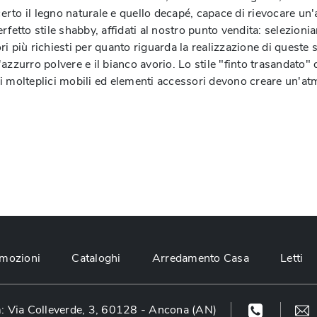
certo il legno naturale e quello decapé, capace di rievocare un'
rfetto stile shabby, affidati al nostro punto vendita: selezion
ori più richiesti per quanto riguarda la realizzazione di queste 
l'azzurro polvere e il bianco avorio. Lo stile "finto trasandato" 
tti i molteplici mobili ed elementi accessori devono creare un
mozioni
Cataloghi
Arredamento Casa
Letti
 Via Colleverde, 3, 60128 - Ancona (AN)