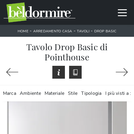
-
-
-
HOME
ARREDAMENTO CASA
TAVOLI
DROP BASIC
Tavolo Drop Basic di
Pointhouse
Marca
Ambiente
Materiale
Stile
Tipologia
I più visti a :