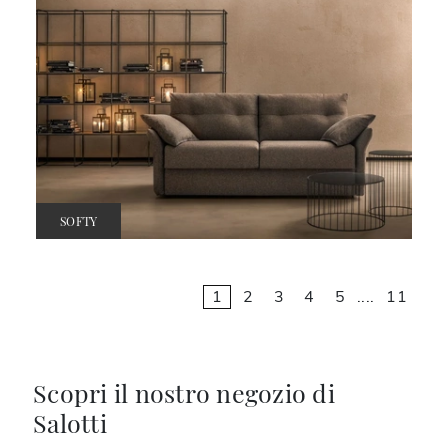
SOFTY
1
2
3
4
5
....
11
Scopri il nostro negozio di
Salotti