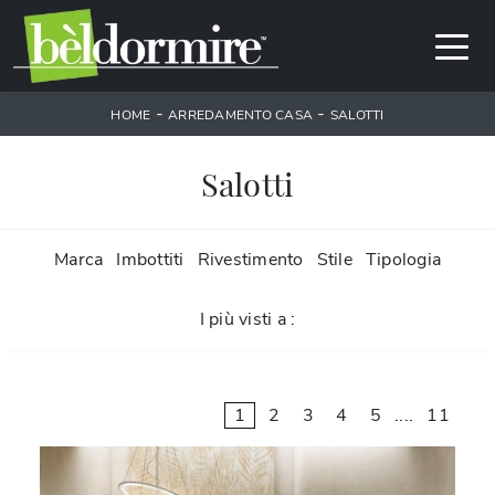
-
-
HOME
ARREDAMENTO CASA
SALOTTI
Salotti
Marca
Imbottiti
Rivestimento
Stile
Tipologia
I più visti a :
1
2
3
4
5
....
11