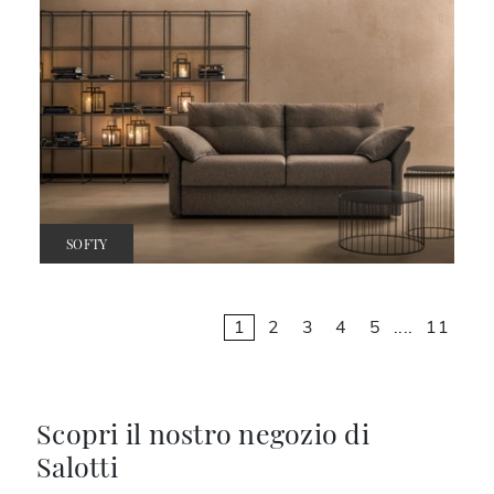
SOFTY
1
2
3
4
5
....
11
Scopri il nostro negozio di
Salotti