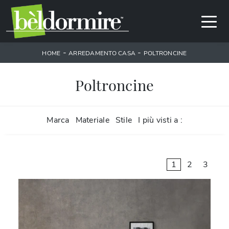
-
-
HOME
ARREDAMENTO CASA
POLTRONCINE
Poltroncine
Marca
Materiale
Stile
I più visti a :
1
2
3