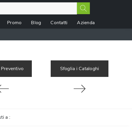
Promo
Blog
Contatti
Azienda
 Preventivo
Sfoglia i Cataloghi
sti a :