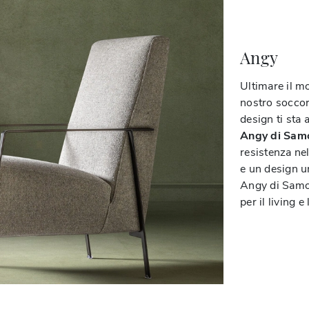
Angy
Ultimare il m
nostro soccor
design ti sta
Angy di Sam
resistenza nel
e un design un
Angy di Samoa,
per il living e