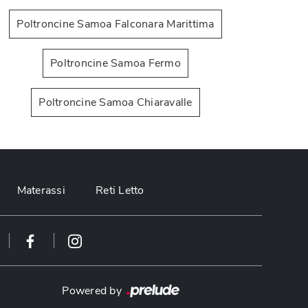
Poltroncine Samoa Falconara Marittima
Poltroncine Samoa Fermo
Poltroncine Samoa Chiaravalle
Kora
S
Materassi
Reti Letto
Powered by