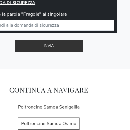
A DI SICUREZZA
 la parola "Fragole" al singolare
INVIA
CONTINUA A NAVIGARE
Poltroncine Samoa Senigallia
Poltroncine Samoa Osimo