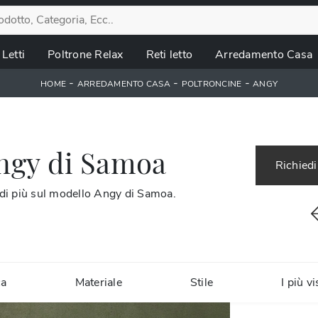
Letti
Poltrone Relax
Reti letto
Arredamento Casa
-
-
-
HOME
ARREDAMENTO CASA
POLTRONCINE
ANGY
Angy di Samoa
Richiedi
 di più sul modello Angy di Samoa.
ca
Materiale
Stile
I più vi