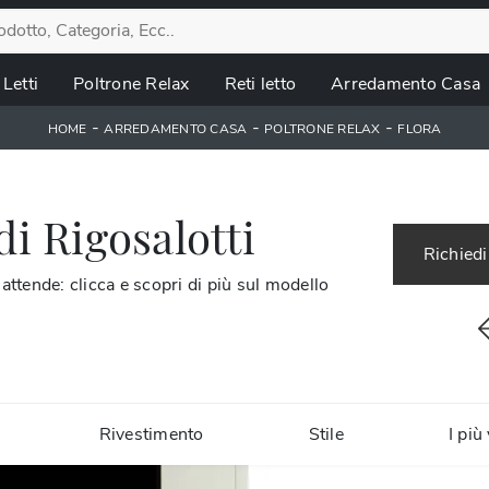
Letti
Poltrone Relax
Reti letto
Arredamento Casa
-
-
-
HOME
ARREDAMENTO CASA
POLTRONE RELAX
FLORA
di Rigosalotti
Richiedi
attende: clicca e scopri di più sul modello
Rivestimento
Stile
I più 