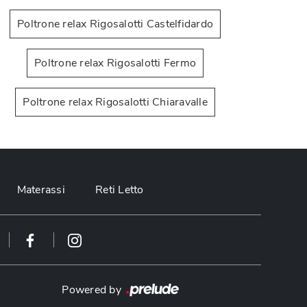
Poltrone relax Rigosalotti Castelfidardo
Poltrone relax Rigosalotti Fermo
Poltrone relax Rigosalotti Chiaravalle
Stylo
Gas
Materassi
Reti Letto
Powered by