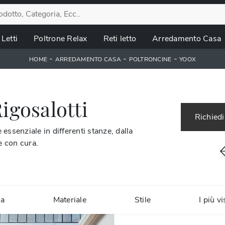
Letti
Poltrone Relax
Reti letto
Arredamento Casa
-
-
-
HOME
ARREDAMENTO CASA
POLTRONCINE
YOOX
igosalotti
Richiedi
ssenziale in differenti stanze, dalla
e con cura.
ca
Materiale
Stile
I più vi