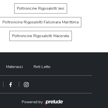
Poltroncine Rigosalotti Jesi
Poltroncine Rigosalotti Falconara Marittima
Poltroncine Rigosalotti Macerata
Rachele
M
Materassi
Reti Letto
Powered by