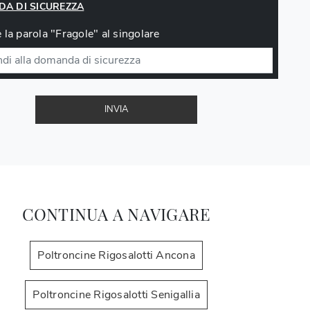
A DI SICUREZZA
 la parola "Fragole" al singolare
INVIA
CONTINUA A NAVIGARE
Poltroncine Rigosalotti Ancona
Poltroncine Rigosalotti Senigallia