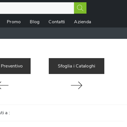
Promo
Blog
Contatti
Azienda
 Preventivo
Sfoglia i Cataloghi
sti a :