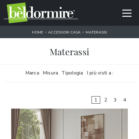
-
-
HOME
ACCESSORI CASA
MATERASSI
Materassi
Marca
Misura
Tipologia
I più visti a :
1
2
3
4