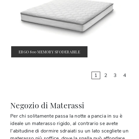
ERGO 800 MEMORY SFODERABILE
1
2
3
4
Negozio di Materassi
Per chi solitamente passa la notte a pancia in su è
ideale un materasso rigido, al contrario se avete
l'abitudine di dormire sdraiati su un lato scegliete un
materasso più soffice, dove la spalla può affondare.