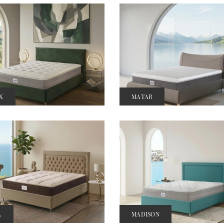
X
MATAR
A
MADISON