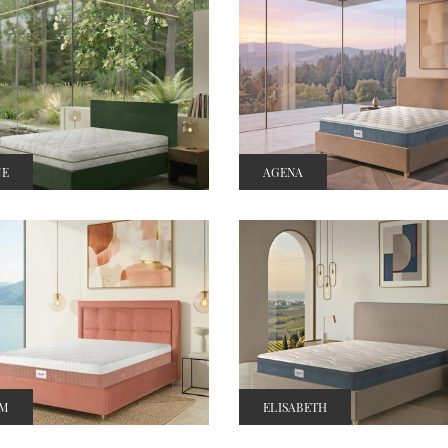
NE
AGENA
IM
ELISABETH