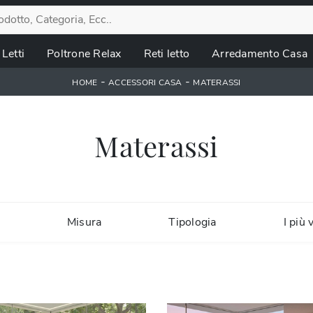
Letti
Poltrone Relax
Reti letto
Arredamento Casa
-
-
HOME
ACCESSORI CASA
MATERASSI
Materassi
Misura
Tipologia
I più v