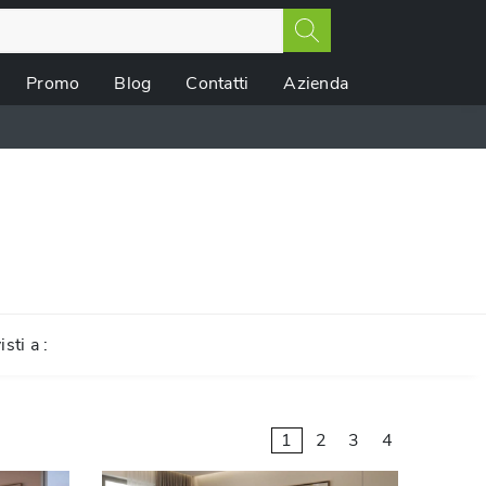
Promo
Blog
Contatti
Azienda
isti a :
1
2
3
4