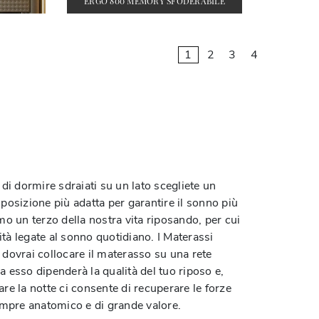
ERGO 800 MEMORY SFODERABILE
1
2
3
4
 di dormire sdraiati su un lato scegliete un
 posizione più adatta per garantire il sonno più
o un terzo della nostra vita riposando, per cui
ità legate al sonno quotidiano. I Materassi
 dovrai collocare il materasso su una rete
a esso dipenderà la qualità del tuo riposo e,
are la notte ci consente di recuperare le forze
empre anatomico e di grande valore.