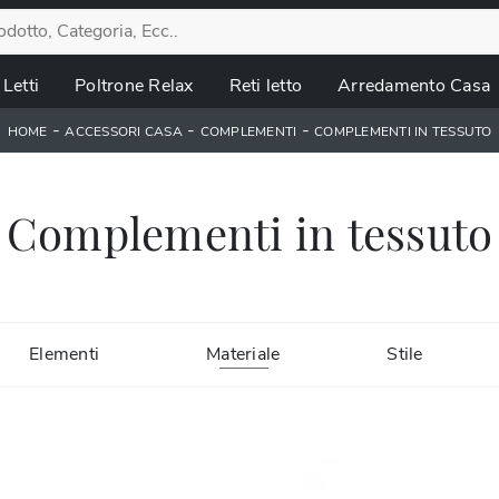
Letti
Poltrone Relax
Reti letto
Arredamento Casa
-
-
-
HOME
ACCESSORI CASA
COMPLEMENTI
COMPLEMENTI IN TESSUTO
Complementi in tessuto
Elementi
Materiale
Stile